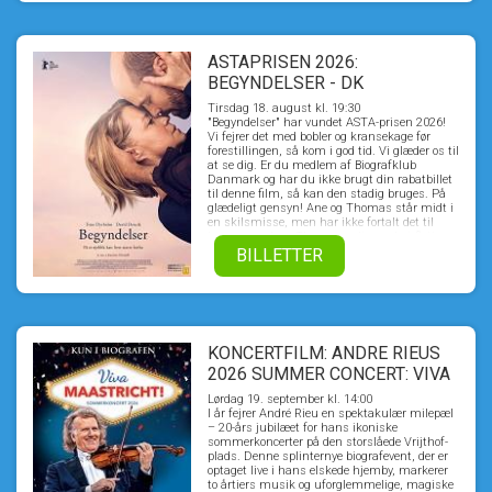
iscenesætter en djævelsk hævn, som ikke blot
skal tilintetgøre dem - men hele landsbyen.
Samtidig afsløres også hemmeligheden om
hvem Jean de Florette egentlig var. En
hemmelighed som chokerer alle. Ikke mindst
ASTAPRISEN 2026:
Manon selv.
BEGYNDELSER - DK
UNDERTEKSTER
Tirsdag 18. august kl. 19:30
"Begyndelser" har vundet ASTA-prisen 2026!
Vi fejrer det med bobler og kransekage før
forestillingen, så kom i god tid. Vi glæder os til
at se dig. Er du medlem af Biografklub
Danmark og har du ikke brugt din rabatbillet
til denne film, så kan den stadig bruges. På
glædeligt gensyn! Ane og Thomas står midt i
en skilsmisse, men har ikke fortalt det til
børnene endnu. Thomas er lige ved at flytte
sammen med sin nye kæreste, da Ane
BILLETTER
pludselig rammes af en livsændrende
blodprop. De beslutter at blive boende
sammen, indtil Ane får det bedre, og mens
hun indædt kæmper for at komme tilbage til
sit gamle jeg, må de begge se en ny
virkelighed i øjnene og finde håbet, der hvor
KONCERTFILM: ANDRE RIEUS
ingen forventede at finde det. BEGYNDELSER
er et livsbekræftende og rørende
2026 SUMMER CONCERT: VIVA
kærlighedsdrama om, hvad der sker i en
MAASTRICHT!
familie og i et parforhold, når livsbanen for et
Lørdag 19. september kl. 14:00
af medlemmerne pludselig ændres.
I år fejrer André Rieu en spektakulær milepæl
– 20-års jubilæet for hans ikoniske
sommerkoncerter på den storslåede Vrijthof-
plads. Denne splinternye biografevent, der er
optaget live i hans elskede hjemby, markerer
to årtiers musik og uforglemmelige, magiske