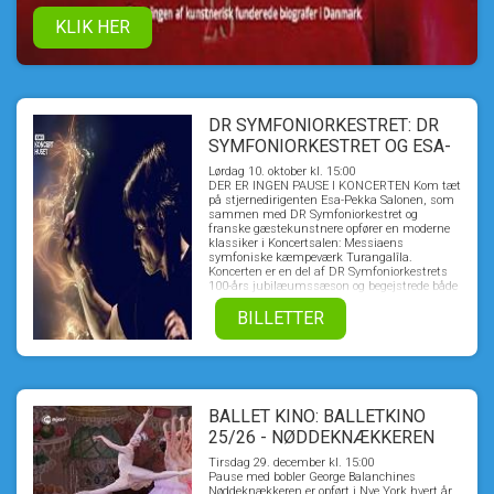
KLIK HER
DR SYMFONIORKESTRET: DR
SYMFONIORKESTRET OG ESA-
PEKKA SALONEN
Lørdag 10. oktober kl. 15:00
DER ER INGEN PAUSE I KONCERTEN Kom tæt
på stjernedirigenten Esa-Pekka Salonen, som
sammen med DR Symfoniorkestret og
franske gæstekunstnere opfører en moderne
klassiker i Koncertsalen: Messiaens
symfoniske kæmpeværk Turangalîla.
Koncerten er en del af DR Symfoniorkestrets
100-års jubilæumssæson og begejstrede både
presse og publikum i DR Koncerthuset.
BILLETTER
BALLET KINO: BALLETKINO
25/26 - NØDDEKNÆKKEREN
FRA NEW YORK CITY BALLET
Tirsdag 29. december kl. 15:00
2011
Pause med bobler George Balanchines
Nøddeknækkeren er opført i Nye York hvert år