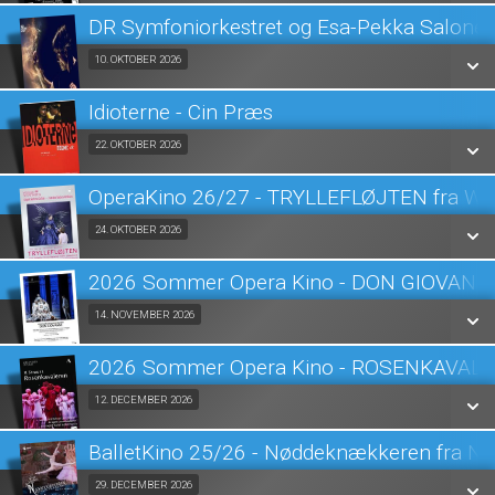
LÆS MERE
DR Symfoniorkestret og Esa-Pekka Salone
SE ALLE DAGE
Fra 10.10.2026
10. OKTOBER 2026
LÆS MERE
Idioterne - Cin Præs
SE ALLE DAGE
Fra 22.10.2026
22. OKTOBER 2026
LÆS MERE
OperaKino 26/27 - TRYLLEFLØJTEN fra Wi
SE ALLE DAGE
Fra 24.10.2026
24. OKTOBER 2026
LÆS MERE
2026 Sommer Opera Kino - DON GIOVANN
SE ALLE DAGE
Fra 14.11.2026
14. NOVEMBER 2026
LÆS MERE
2026 Sommer Opera Kino - ROSENKAVAL
SE ALLE DAGE
Fra 12.12.2026
12. DECEMBER 2026
LÆS MERE
BalletKino 25/26 - Nøddeknækkeren fra New
SE ALLE DAGE
Fra 29.12.2026
29. DECEMBER 2026