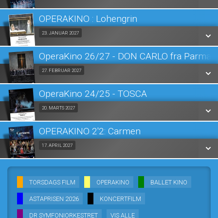
LÆS MERE
OPERAKINO : Lohengrin
SE ALLE DAGE
Fra 23.01.2027
23. JANUAR 2027
LÆS MERE
OperaKino 26/27 - DON CARLO fra Parma 
SE ALLE DAGE
Fra 27.02.2027
27. FEBRUAR 2027
LÆS MERE
OperaKino 24/25 - TOSCA
SE ALLE DAGE
Fra 20.03.2027
20. MARTS 2027
LÆS MERE
OPERAKINO 2'2: Carmen
SE ALLE DAGE
Fra 17.04.2027
17. APRIL 2027
LÆS MERE
SE ALLE DAGE
TORSDAGS FILM
OPERAKINO
BALLET KINO
LÆS MERE
ASTAPRISEN 2026
KONCERTFILM
DR SYMFONIORKESTRET
VIS ALLE