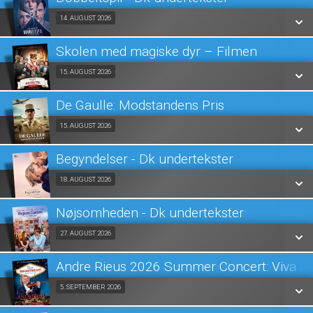
SE ALLE DAGE
Fra 14.08.2026
14. AUGUST 2026
LÆS MERE
Skolen med magiske dyr – Filmen
SE ALLE DAGE
Fra 15.08.2026
15. AUGUST 2026
LÆS MERE
De Gaulle: Modstandens Pris
SE ALLE DAGE
Fra 15.08.2026
15. AUGUST 2026
LÆS MERE
Begyndelser - Dk undertekster
SE ALLE DAGE
Fra 18.08.2026
18. AUGUST 2026
LÆS MERE
Nøjsomheden - Dk undertekster
SE ALLE DAGE
Fra 27.08.2026
27. AUGUST 2026
LÆS MERE
Andre Rieus 2026 Summer Concert: Viva Ma
SE ALLE DAGE
Fra 05.09.2026
5. SEPTEMBER 2026
LÆS MERE