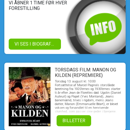
VI ÅBNER 1 TIME FØR HVER
FORESTILLING
VI SES I BIOGRAFEN!
TORSDAGS FILM: MANON OG
KILDEN (REPREMIERE)
Torsdag 13. august kl. 10:00
Fortsættelse af Marcel Pagnols storslåede
beretning fra 1920’ernes og 1930’ernes starter
ti år efter Jean de Florettes død. Ugolin (Daniel
Auteuil) og Papet (Yves Montand), Jeans
banemænd, trives i rigdom, mens Jeans
datter, Manon (Emmanuelle Béart), er blevet
voksen og forvandlet til en henrivende
skønhed, som passer sine geder i bjergene.
Blot synet af hende kan gøre en mand besat,
og det er, hvad der sker for Ugolin, da han ser
BILLETTER
hende bade nøgen i en bjergsø. Men Manon
afslører hans og Papets forbrydelse og