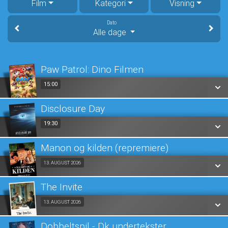
Film
Kategori
Visning
Dato
Alle dage
Paw Patrol: Dino Filmen
15:00
15:00
Disclosure Day
SE ALLE DAGE
19:30
19:30
LÆS MERE
Manon og kilden (repremiere)
SE ALLE DAGE
Fra 13.08.2026
13. AUGUST 2026
LÆS MERE
The Invite
SE ALLE DAGE
Fra 13.08.2026
13. AUGUST 2026
LÆS MERE
Dobbeltspil - Dk undertekster