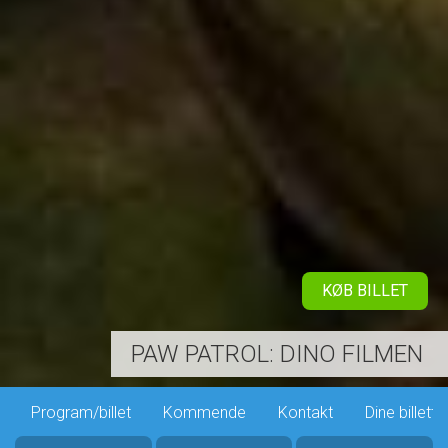
KØB BILLET
PAW PATROL: DINO FILMEN
Program/billet
Kommende
Kontakt
Dine billette