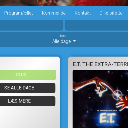
Program/billet
Kommende
Kontakt
Dine billetter
Dato
Alle dage
E.T. THE EXTRA-TERR
10:00
SE ALLE DAGE
LÆS MERE