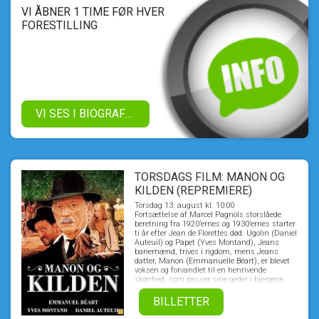
VI ÅBNER 1 TIME FØR HVER
FORESTILLING
VI SES I BIOGRAFEN!
TORSDAGS FILM: MANON OG
KILDEN (REPREMIERE)
Torsdag 13. august kl. 10:00
Fortsættelse af Marcel Pagnols storslåede
beretning fra 1920’ernes og 1930’ernes starter
ti år efter Jean de Florettes død. Ugolin (Daniel
Auteuil) og Papet (Yves Montand), Jeans
banemænd, trives i rigdom, mens Jeans
datter, Manon (Emmanuelle Béart), er blevet
voksen og forvandlet til en henrivende
skønhed, som passer sine geder i bjergene.
Blot synet af hende kan gøre en mand besat,
og det er, hvad der sker for Ugolin, da han ser
BILLETTER
hende bade nøgen i en bjergsø. Men Manon
afslører hans og Papets forbrydelse og