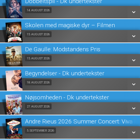
Dobbeltspil - Dk undertekster
SE ALLE DAGE
Fra 14.08.2026
14. AUGUST 2026
LÆS MERE
Skolen med magiske dyr – Filmen
SE ALLE DAGE
Fra 15.08.2026
15. AUGUST 2026
LÆS MERE
De Gaulle: Modstandens Pris
SE ALLE DAGE
Fra 15.08.2026
15. AUGUST 2026
LÆS MERE
Begyndelser - Dk undertekster
SE ALLE DAGE
Fra 18.08.2026
18. AUGUST 2026
LÆS MERE
Nøjsomheden - Dk undertekster
SE ALLE DAGE
Fra 27.08.2026
27. AUGUST 2026
LÆS MERE
Andre Rieus 2026 Summer Concert: Viva Ma
SE ALLE DAGE
Fra 05.09.2026
5. SEPTEMBER 2026