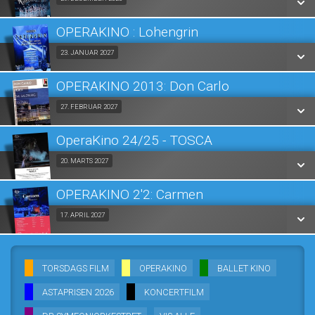
Fra 29.12.2026
LÆS MERE
OPERAKINO : Lohengrin
SE ALLE DAGE
Fra 23.01.2027
23. JANUAR 2027
LÆS MERE
OPERAKINO 2013: Don Carlo
SE ALLE DAGE
Fra 27.02.2027
27. FEBRUAR 2027
LÆS MERE
OperaKino 24/25 - TOSCA
SE ALLE DAGE
Fra 20.03.2027
20. MARTS 2027
LÆS MERE
OPERAKINO 2'2: Carmen
SE ALLE DAGE
Fra 17.04.2027
17. APRIL 2027
LÆS MERE
SE ALLE DAGE
TORSDAGS FILM
OPERAKINO
BALLET KINO
LÆS MERE
ASTAPRISEN 2026
KONCERTFILM