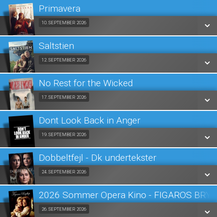
LÆS MERE
Primavera
SE ALLE DAGE
Fra 10.09.2026
10. SEPTEMBER 2026
LÆS MERE
Saltstien
SE ALLE DAGE
Fra 12.09.2026
12. SEPTEMBER 2026
LÆS MERE
No Rest for the Wicked
SE ALLE DAGE
Fra 17.09.2026
17. SEPTEMBER 2026
LÆS MERE
Dont Look Back in Anger
SE ALLE DAGE
Fra 19.09.2026
19. SEPTEMBER 2026
LÆS MERE
Dobbeltfejl - Dk undertekster
SE ALLE DAGE
Fra 24.09.2026
24. SEPTEMBER 2026
LÆS MERE
2026 Sommer Opera Kino - FIGAROS BRY
SE ALLE DAGE
Fra 26.09.2026
26. SEPTEMBER 2026