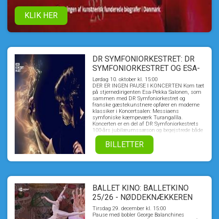
KLIK HER
DR SYMFONIORKESTRET: DR
SYMFONIORKESTRET OG ESA-
PEKKA SALONEN
Lørdag 10. oktober kl. 15:00
DER ER INGEN PAUSE I KONCERTEN Kom tæt
på stjernedirigenten Esa-Pekka Salonen, som
sammen med DR Symfoniorkestret og
franske gæstekunstnere opfører en moderne
klassiker i Koncertsalen: Messiaens
symfoniske kæmpeværk Turangalîla.
Koncerten er en del af DR Symfoniorkestrets
100-års jubilæumssæson og begejstrede både
presse og publikum i DR Koncerthuset.
BILLETTER
BALLET KINO: BALLETKINO
25/26 - NØDDEKNÆKKEREN
FRA NEW YORK CITY BALLET
Tirsdag 29. december kl. 15:00
2011
Pause med bobler George Balanchines