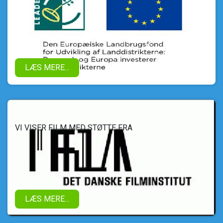
LÆS MERE...
VI VISER FILM MED STØTTE FRA
LÆS MERE...