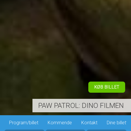
KØB BILLET
PAW PATROL: DINO FILMEN
Program/billet
Kommende
Kontakt
Dine billette