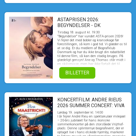
iscenesætter en djævelsk hævn, som ikke blot
skal tilintetgøre dem - men hele landsbyen.
Samtidig afsløres også hemmeligheden om
hvem Jean de Florette egentlig var. En
hemmelighed som chokerer alle. Ikke mindst
ASTAPRISEN 2026:
Manon selv.
BEGYNDELSER - DK
UNDERTEKSTER
Tirsdag 18. august kl. 19:30
"Begyndelser" har vundet ASTA-prisen 2026!
Vi fejrer det med bobler og kransekage før
forestillingen, så kom i god tid. Vi glæder os til
at se dig. Er du medlem af Biografklub
Danmark og har du ikke brugt din rabatbillet
til denne film, så kan den stadig bruges. På
glædeligt gensyn! Ane og Thomas står midt i
en skilsmisse, men har ikke fortalt det til
børnene endnu. Thomas er lige ved at flytte
sammen med sin nye kæreste, da Ane
BILLETTER
pludselig rammes af en livsændrende
blodprop. De beslutter at blive boende
sammen, indtil Ane får det bedre, og mens
hun indædt kæmper for at komme tilbage til
sit gamle jeg, må de begge se en ny
virkelighed i øjnene og finde håbet, der hvor
KONCERTFILM: ANDRE RIEUS
ingen forventede at finde det. BEGYNDELSER
er et livsbekræftende og rørende
2026 SUMMER CONCERT: VIVA
kærlighedsdrama om, hvad der sker i en
MAASTRICHT!
familie og i et parforhold, når livsbanen for et
Lørdag 19. september kl. 14:00
af medlemmerne pludselig ændres.
I år fejrer André Rieu en spektakulær milepæl
– 20-års jubilæet for hans ikoniske
sommerkoncerter på den storslåede Vrijthof-
plads. Denne splinternye biografevent, der er
optaget live i hans elskede hjemby, markerer