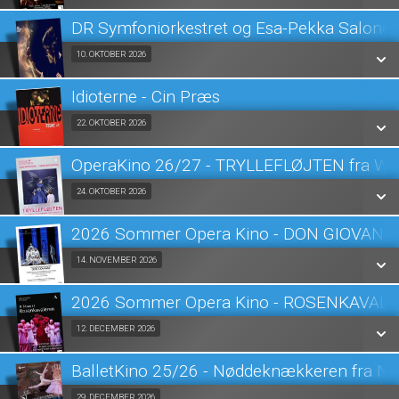
LÆS MERE
DR Symfoniorkestret og Esa-Pekka Salone
SE ALLE DAGE
Fra 10.10.2026
10. OKTOBER 2026
LÆS MERE
Idioterne - Cin Præs
SE ALLE DAGE
Fra 22.10.2026
22. OKTOBER 2026
LÆS MERE
OperaKino 26/27 - TRYLLEFLØJTEN fra Wi
SE ALLE DAGE
Fra 24.10.2026
24. OKTOBER 2026
LÆS MERE
2026 Sommer Opera Kino - DON GIOVANN
SE ALLE DAGE
Fra 14.11.2026
14. NOVEMBER 2026
LÆS MERE
2026 Sommer Opera Kino - ROSENKAVAL
SE ALLE DAGE
Fra 12.12.2026
12. DECEMBER 2026
LÆS MERE
BalletKino 25/26 - Nøddeknækkeren fra New
SE ALLE DAGE
29. DECEMBER 2026