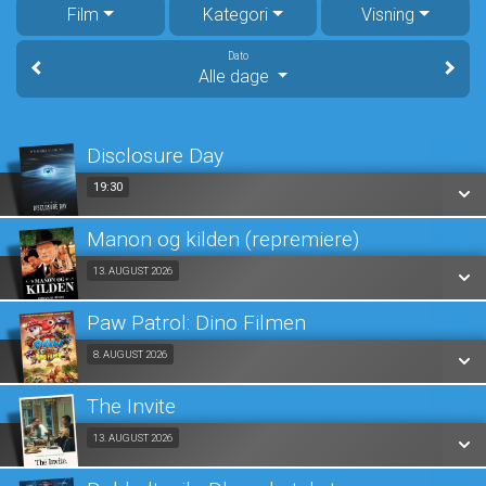
Film
Kategori
Visning
Dato
Alle dage
Disclosure Day
19:30
19:30
Manon og kilden (repremiere)
SE ALLE DAGE
Fra 13.08.2026
13. AUGUST 2026
LÆS MERE
Paw Patrol: Dino Filmen
SE ALLE DAGE
Fra 08.08.2026
8. AUGUST 2026
LÆS MERE
The Invite
SE ALLE DAGE
Fra 13.08.2026
13. AUGUST 2026
LÆS MERE