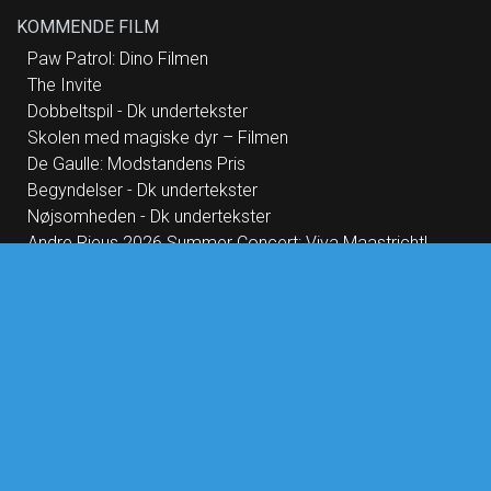
KOMMENDE FILM
Paw Patrol: Dino Filmen
The Invite
Dobbeltspil - Dk undertekster
Skolen med magiske dyr – Filmen
De Gaulle: Modstandens Pris
Begyndelser - Dk undertekster
Nøjsomheden - Dk undertekster
Andre Rieus 2026 Summer Concert: Viva Maastricht!
Primavera
Saltstien
No Rest for the Wicked
Dont Look Back in Anger
Dobbeltfejl - Dk undertekster
2026 Sommer Opera Kino - FIGAROS BRYLLUP
DR Symfoniorkestret og Esa-Pekka Salonen
Idioterne - Cin Præs
OperaKino 26/27 - TRYLLEFLØJTEN fra Wien opera 2025