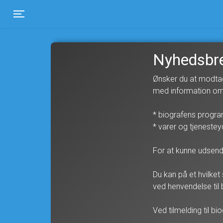
Toggle navigation
Nyhedsbr
Ønsker du at modtag
med information om
* biografens program
* varer og tjenestey
For at kunne udsend
Du kan på et hvilket
ved henvendelse til 
Ved tilmelding til b