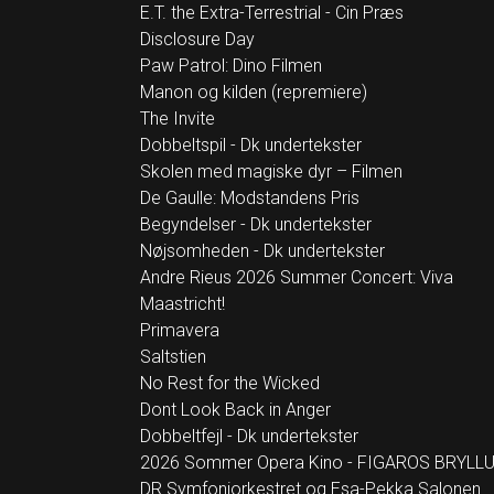
E.T. the Extra-Terrestrial - Cin Præs
Disclosure Day
Paw Patrol: Dino Filmen
Manon og kilden (repremiere)
The Invite
Dobbeltspil - Dk undertekster
Skolen med magiske dyr – Filmen
De Gaulle: Modstandens Pris
Begyndelser - Dk undertekster
Nøjsomheden - Dk undertekster
Andre Rieus 2026 Summer Concert: Viva
Maastricht!
Primavera
Saltstien
No Rest for the Wicked
Dont Look Back in Anger
Dobbeltfejl - Dk undertekster
2026 Sommer Opera Kino - FIGAROS BRYLL
DR Symfoniorkestret og Esa-Pekka Salonen