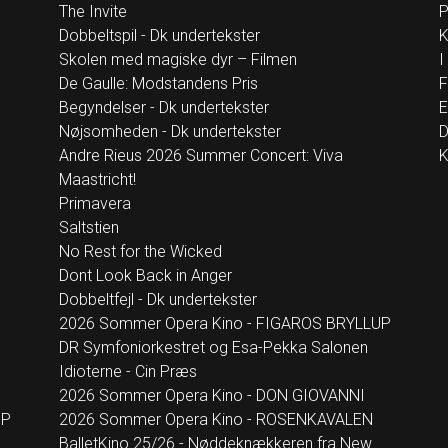
The Invite
P
Dobbeltspil - Dk undertekster
K
Skolen med magiske dyr – Filmen
I
De Gaulle: Modstandens Pris
F
Begyndelser - Dk undertekster
E
Nøjsomheden - Dk undertekster
D
Andre Rieus 2026 Summer Concert: Viva
K
Maastricht!
Primavera
Saltstien
No Rest for the Wicked
Dont Look Back in Anger
Dobbeltfejl - Dk undertekster
2026 Sommer Opera Kino - FIGAROS BRYLLUP
DR Symfoniorkestret og Esa-Pekka Salonen
Idioterne - Cin Præs
2026 Sommer Opera Kino - DON GIOVANNI
UP
2026 Sommer Opera Kino - ROSENKAVALEN
BalletKino 25/26 - Nøddeknækkeren fra New