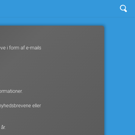
ve i form af e-mails
ormationer.
 nyhedsbrevene eller
år.