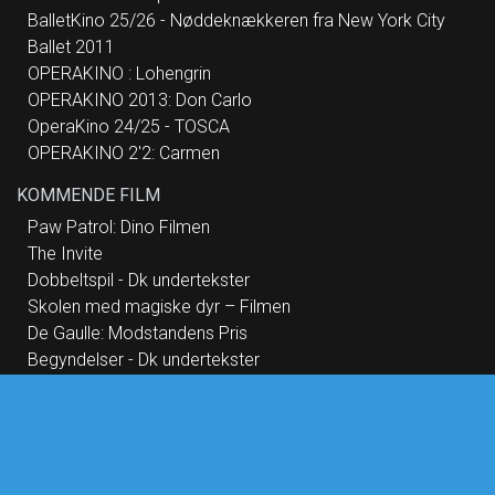
BalletKino 25/26 - Nøddeknækkeren fra New York City
Ballet 2011
OPERAKINO : Lohengrin
OPERAKINO 2013: Don Carlo
OperaKino 24/25 - TOSCA
OPERAKINO 2'2: Carmen
KOMMENDE FILM
Paw Patrol: Dino Filmen
The Invite
Dobbeltspil - Dk undertekster
Skolen med magiske dyr – Filmen
De Gaulle: Modstandens Pris
Begyndelser - Dk undertekster
Nøjsomheden - Dk undertekster
Andre Rieus 2026 Summer Concert: Viva Maastricht!
Primavera
Saltstien
No Rest for the Wicked