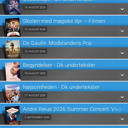
SE ALLE DAGE
Fra 14.08.2026
14. AUGUST 2026
LÆS MERE
Skolen med magiske dyr – Filmen
SE ALLE DAGE
Fra 15.08.2026
15. AUGUST 2026
LÆS MERE
De Gaulle: Modstandens Pris
SE ALLE DAGE
Fra 15.08.2026
15. AUGUST 2026
LÆS MERE
Begyndelser - Dk undertekster
SE ALLE DAGE
Fra 18.08.2026
18. AUGUST 2026
LÆS MERE
Nøjsomheden - Dk undertekster
SE ALLE DAGE
Fra 27.08.2026
27. AUGUST 2026
LÆS MERE
Andre Rieus 2026 Summer Concert: Viva Ma
SE ALLE DAGE
Fra 05.09.2026
5. SEPTEMBER 2026
LÆS MERE