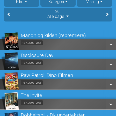
Film
Kategori
Visning
Dato
Alle dage
Manon og kilden (repremiere)
Fra 13.08.2026
13. AUGUST 2026
Disclosure Day
SE ALLE DAGE
Fra 12.08.2026
12. AUGUST 2026
LÆS MERE
Paw Patrol: Dino Filmen
SE ALLE DAGE
Fra 16.08.2026
16. AUGUST 2026
LÆS MERE
The Invite
SE ALLE DAGE
Fra 13.08.2026
13. AUGUST 2026
LÆS MERE
Dobbeltspil - Dk undertekster