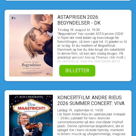
iscenesætter en djævelsk hævn, som ikke blot
skal tilintetgøre dem - men hele landsbyen.
Samtidig afsløres også hemmeligheden om
hvem Jean de Florette egentlig var. En
hemmelighed som chokerer alle. Ikke mindst
ASTAPRISEN 2026:
Manon selv.
BEGYNDELSER - DK
UNDERTEKSTER
Tirsdag 18. august kl. 19:30
"Begyndelser" har vundet ASTA-prisen 2026!
Vi fejrer det med bobler og kransekage før
forestillingen, så kom i god tid. Vi glæder os til
at se dig. Er du medlem af Biografklub
Danmark og har du ikke brugt din rabatbillet
til denne film, så kan den stadig bruges. På
glædeligt gensyn! Ane og Thomas står midt i
en skilsmisse, men har ikke fortalt det til
børnene endnu. Thomas er lige ved at flytte
sammen med sin nye kæreste, da Ane
BILLETTER
pludselig rammes af en livsændrende
blodprop. De beslutter at blive boende
sammen, indtil Ane får det bedre, og mens
hun indædt kæmper for at komme tilbage til
sit gamle jeg, må de begge se en ny
virkelighed i øjnene og finde håbet, der hvor
KONCERTFILM: ANDRE RIEUS
ingen forventede at finde det. BEGYNDELSER
er et livsbekræftende og rørende
2026 SUMMER CONCERT: VIVA
kærlighedsdrama om, hvad der sker i en
MAASTRICHT!
familie og i et parforhold, når livsbanen for et
Lørdag 19. september kl. 14:00
af medlemmerne pludselig ændres.
I år fejrer André Rieu en spektakulær milepæl
– 20-års jubilæet for hans ikoniske
sommerkoncerter på den storslåede Vrijthof-
plads. Denne splinternye biografevent, der er
optaget live i hans elskede hjemby, markerer
to årtiers musik og uforglemmelige, magiske