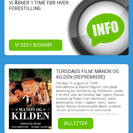
VI ÅBNER 1 TIME FØR HVER
FORESTILLING
VI SES I BIOGRAFEN!
TORSDAGS FILM: MANON OG
KILDEN (REPREMIERE)
Torsdag 13. august kl. 10:00
Fortsættelse af Marcel Pagnols storslåede
beretning fra 1920’ernes og 1930’ernes starter
ti år efter Jean de Florettes død. Ugolin (Daniel
Auteuil) og Papet (Yves Montand), Jeans
banemænd, trives i rigdom, mens Jeans
datter, Manon (Emmanuelle Béart), er blevet
voksen og forvandlet til en henrivende
skønhed, som passer sine geder i bjergene.
Blot synet af hende kan gøre en mand besat,
og det er, hvad der sker for Ugolin, da han ser
BILLETTER
hende bade nøgen i en bjergsø. Men Manon
afslører hans og Papets forbrydelse og