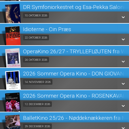
LÆS MERE
DR Symfoniorkestret og Esa-Pekka Salone
SE ALLE DAGE
Fra 10.10.2026
10. OKTOBER 2026
LÆS MERE
Idioterne - Cin Præs
SE ALLE DAGE
Fra 22.10.2026
22. OKTOBER 2026
LÆS MERE
OperaKino 26/27 - TRYLLEFLØJTEN fra Wi
SE ALLE DAGE
Fra 24.10.2026
24. OKTOBER 2026
LÆS MERE
2026 Sommer Opera Kino - DON GIOVANN
SE ALLE DAGE
Fra 14.11.2026
14. NOVEMBER 2026
LÆS MERE
2026 Sommer Opera Kino - ROSENKAVAL
SE ALLE DAGE
Fra 12.12.2026
12. DECEMBER 2026
LÆS MERE
BalletKino 25/26 - Nøddeknækkeren fra New
SE ALLE DAGE
Fra 29.12.2026
29. DECEMBER 2026