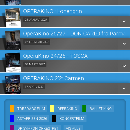
LÆS MERE
OPERAKINO : Lohengrin
SE ALLE DAGE
Fra 23.01.2027
23. JANUAR 2027
LÆS MERE
OperaKino 26/27 - DON CARLO fra Parma 
SE ALLE DAGE
Fra 27.02.2027
27. FEBRUAR 2027
LÆS MERE
OperaKino 24/25 - TOSCA
SE ALLE DAGE
Fra 20.03.2027
20. MARTS 2027
LÆS MERE
OPERAKINO 2'2: Carmen
SE ALLE DAGE
Fra 17.04.2027
17. APRIL 2027
LÆS MERE
SE ALLE DAGE
TORSDAGS FILM
OPERAKINO
BALLET KINO
LÆS MERE
ASTAPRISEN 2026
KONCERTFILM
DR SYMFONIORKESTRET
VIS ALLE