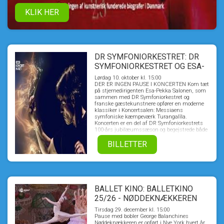
KLIK HER
DR SYMFONIORKESTRET: DR
SYMFONIORKESTRET OG ESA-
PEKKA SALONEN
Lørdag 10. oktober kl. 15:00
DER ER INGEN PAUSE I KONCERTEN Kom tæt
på stjernedirigenten Esa-Pekka Salonen, som
sammen med DR Symfoniorkestret og
franske gæstekunstnere opfører en moderne
klassiker i Koncertsalen: Messiaens
symfoniske kæmpeværk Turangalîla.
Koncerten er en del af DR Symfoniorkestrets
100-års jubilæumssæson og begejstrede både
presse og publikum i DR Koncerthuset.
BILLETTER
BALLET KINO: BALLETKINO
25/26 - NØDDEKNÆKKEREN
FRA NEW YORK CITY BALLET
Tirsdag 29. december kl. 15:00
2011
Pause med bobler George Balanchines
Nøddeknækkeren er opført i Nye York hvert år