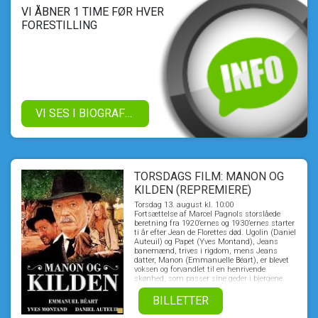
VI ÅBNER 1 TIME FØR HVER
FORESTILLING
VI SES I BIOGRAFEN!
TORSDAGS FILM: MANON OG
KILDEN (REPREMIERE)
Torsdag 13. august kl. 10:00
Fortsættelse af Marcel Pagnols storslåede
beretning fra 1920’ernes og 1930’ernes starter
ti år efter Jean de Florettes død. Ugolin (Daniel
Auteuil) og Papet (Yves Montand), Jeans
banemænd, trives i rigdom, mens Jeans
datter, Manon (Emmanuelle Béart), er blevet
voksen og forvandlet til en henrivende
skønhed, som passer sine geder i bjergene.
Blot synet af hende kan gøre en mand besat,
og det er, hvad der sker for Ugolin, da han ser
BILLETTER
hende bade nøgen i en bjergsø. Men Manon
afslører hans og Papets forbrydelse og