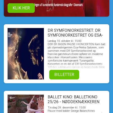
KLIK HER
DR SYMFONIORKESTRET: DR
SYMFONIORKESTRET OG ESA-
PEKKA SALONEN
Lørdag 10. oktober kl. 15:00
DER ER INGEN PAUSE I KONCERTEN Kom tæt
på stjernedirigenten Esa-Pekka Salonen, som
sammen med DR Symfoniorkestret og
franske gæstekunstnere opfører en moderne
klassiker i Koncertsalen: Messiaens
symfoniske kæmpeværk Turangalîla.
Koncerten er en del af DR Symfoniorkestrets
100-års jubilæumssæson og begejstrede både
presse og publikum i DR Koncerthuset.
BILLETTER
BALLET KINO: BALLETKINO
25/26 - NØDDEKNÆKKEREN
FRA NEW YORK CITY BALLET
Tirsdag 29. december kl. 15:00
2011
Pause med bobler George Balanchines