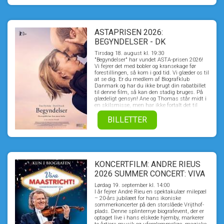
iscenesætter en djævelsk hævn, som ikke blot
skal tilintetgøre dem - men hele landsbyen.
Samtidig afsløres også hemmeligheden om
hvem Jean de Florette egentlig var. En
hemmelighed som chokerer alle. Ikke mindst
ASTAPRISEN 2026:
Manon selv.
BEGYNDELSER - DK
UNDERTEKSTER
Tirsdag 18. august kl. 19:30
"Begyndelser" har vundet ASTA-prisen 2026!
Vi fejrer det med bobler og kransekage før
forestillingen, så kom i god tid. Vi glæder os til
at se dig. Er du medlem af Biografklub
Danmark og har du ikke brugt din rabatbillet
til denne film, så kan den stadig bruges. På
glædeligt gensyn! Ane og Thomas står midt i
en skilsmisse, men har ikke fortalt det til
børnene endnu. Thomas er lige ved at flytte
sammen med sin nye kæreste, da Ane
BILLETTER
pludselig rammes af en livsændrende
blodprop. De beslutter at blive boende
sammen, indtil Ane får det bedre, og mens
hun indædt kæmper for at komme tilbage til
sit gamle jeg, må de begge se en ny
virkelighed i øjnene og finde håbet, der hvor
KONCERTFILM: ANDRE RIEUS
ingen forventede at finde det. BEGYNDELSER
er et livsbekræftende og rørende
2026 SUMMER CONCERT: VIVA
kærlighedsdrama om, hvad der sker i en
MAASTRICHT!
familie og i et parforhold, når livsbanen for et
Lørdag 19. september kl. 14:00
af medlemmerne pludselig ændres.
I år fejrer André Rieu en spektakulær milepæl
– 20-års jubilæet for hans ikoniske
sommerkoncerter på den storslåede Vrijthof-
plads. Denne splinternye biografevent, der er
optaget live i hans elskede hjemby, markerer