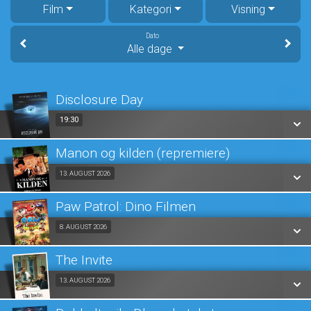
Film
Kategori
Visning
Dato
Alle dage
Disclosure Day
19:30
19:30
Manon og kilden (repremiere)
SE ALLE DAGE
Fra 13.08.2026
13. AUGUST 2026
LÆS MERE
Paw Patrol: Dino Filmen
SE ALLE DAGE
Fra 08.08.2026
8. AUGUST 2026
LÆS MERE
The Invite
SE ALLE DAGE
Fra 13.08.2026
13. AUGUST 2026
LÆS MERE