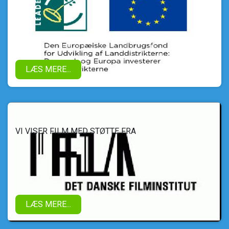
LÆS MERE...
VI VISER FILM MED STØTTE FRA
LÆS MERE...