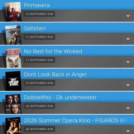
LÆS MERE
Primavera
SE ALLE DAGE
Fra 10.09.2026
10. SEPTEMBER 2026
LÆS MERE
Saltstien
SE ALLE DAGE
Fra 12.09.2026
12. SEPTEMBER 2026
LÆS MERE
No Rest for the Wicked
SE ALLE DAGE
Fra 17.09.2026
17. SEPTEMBER 2026
LÆS MERE
Dont Look Back in Anger
SE ALLE DAGE
Fra 19.09.2026
19. SEPTEMBER 2026
LÆS MERE
Dobbeltfejl - Dk undertekster
SE ALLE DAGE
Fra 24.09.2026
24. SEPTEMBER 2026
LÆS MERE
2026 Sommer Opera Kino - FIGAROS BRY
SE ALLE DAGE
Fra 26.09.2026
26. SEPTEMBER 2026