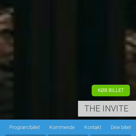
KØB BILLET
THE INVITE
Program/billet
Kommende
Kontakt
Dine billette