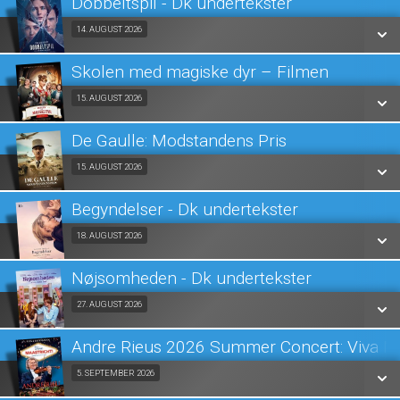
Dobbeltspil - Dk undertekster
SE ALLE DAGE
Fra 14.08.2026
14. AUGUST 2026
LÆS MERE
Skolen med magiske dyr – Filmen
SE ALLE DAGE
Fra 15.08.2026
15. AUGUST 2026
LÆS MERE
De Gaulle: Modstandens Pris
SE ALLE DAGE
Fra 15.08.2026
15. AUGUST 2026
LÆS MERE
Begyndelser - Dk undertekster
SE ALLE DAGE
Fra 18.08.2026
18. AUGUST 2026
LÆS MERE
Nøjsomheden - Dk undertekster
SE ALLE DAGE
Fra 27.08.2026
27. AUGUST 2026
LÆS MERE
Andre Rieus 2026 Summer Concert: Viva Ma
SE ALLE DAGE
Fra 05.09.2026
5. SEPTEMBER 2026