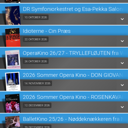
LÆS MERE
DR Symfoniorkestret og Esa-Pekka Salone
SE ALLE DAGE
Fra 10.10.2026
10. OKTOBER 2026
LÆS MERE
Idioterne - Cin Præs
SE ALLE DAGE
Fra 22.10.2026
22. OKTOBER 2026
LÆS MERE
OperaKino 26/27 - TRYLLEFLØJTEN fra Wi
SE ALLE DAGE
Fra 24.10.2026
24. OKTOBER 2026
LÆS MERE
2026 Sommer Opera Kino - DON GIOVANN
SE ALLE DAGE
Fra 14.11.2026
14. NOVEMBER 2026
LÆS MERE
2026 Sommer Opera Kino - ROSENKAVAL
SE ALLE DAGE
Fra 12.12.2026
12. DECEMBER 2026
LÆS MERE
BalletKino 25/26 - Nøddeknækkeren fra New
SE ALLE DAGE
29. DECEMBER 2026