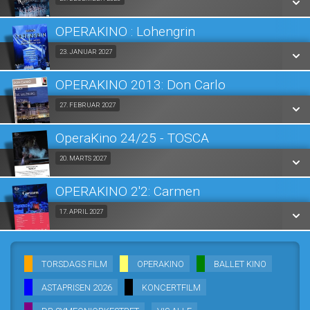
Fra 29.12.2026
LÆS MERE
OPERAKINO : Lohengrin
SE ALLE DAGE
Fra 23.01.2027
23. JANUAR 2027
LÆS MERE
OPERAKINO 2013: Don Carlo
SE ALLE DAGE
Fra 27.02.2027
27. FEBRUAR 2027
LÆS MERE
OperaKino 24/25 - TOSCA
SE ALLE DAGE
Fra 20.03.2027
20. MARTS 2027
LÆS MERE
OPERAKINO 2'2: Carmen
SE ALLE DAGE
Fra 17.04.2027
17. APRIL 2027
LÆS MERE
SE ALLE DAGE
TORSDAGS FILM
OPERAKINO
BALLET KINO
LÆS MERE
ASTAPRISEN 2026
KONCERTFILM